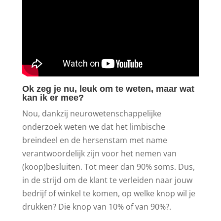
Ok zeg je nu, leuk om te weten, maar wat
kan ik er mee?
Nou, dankzij neurowetenschappelijke
onderzoek weten we dat het limbische
breindeel en de hersenstam met name
verantwoordelijk zijn voor het nemen van
(koop)besluiten. Tot meer dan 90% soms. Dus,
in de strijd om de klant te verleiden naar jouw
bedrijf of winkel te komen, op welke knop wil je
drukken? Die knop van 10% of van 90%?.