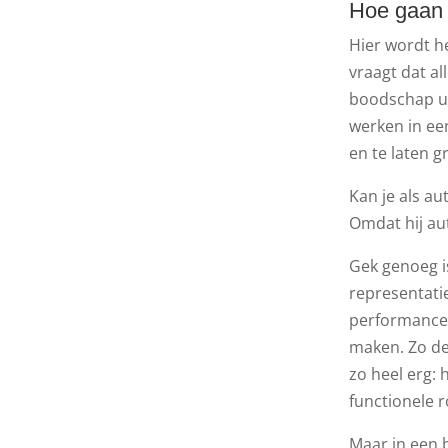
Hoe gaan m
Hier wordt h
vraagt dat al
boodschap ui
werken in een
en te laten g
Kan je als a
Omdat hij aut
Gek genoeg i
representatie
performance.
maken. Zo de
zo heel erg:
functionele r
Maar in een b