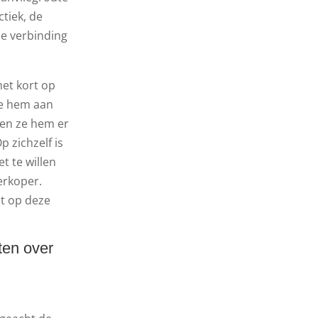
ctiek, de
ze verbinding
het kort op
 ze hem aan
den ze hem er
 zichzelf is
t te willen
erkoper.
est op deze
ten over