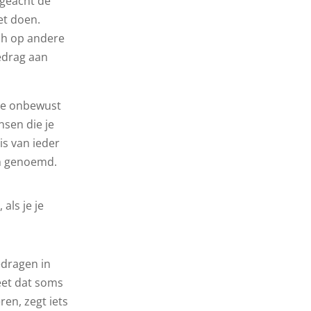
ongeacht de
oet doen.
ich op andere
edrag aan
 je onbewust
nsen die je
is van ieder
jm genoemd.
als je je
edragen in
heet dat soms
ren, zegt iets