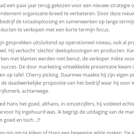
ad een paar jaar terug gekozen voor een nieuwe strategie 
endement organisatie-breed te verbeteren. Door deze nie
 bedrijf de totaaloplossing en samenwerken op lange termijn
oducten te verkopen met een korte termijn focus.
ijn gesprekken uitsluitend op operationeel niveau, ook al p
wel. Hij verkocht ‘slechts’ deeloplossingen en producten. K
ken met klanten werden niet benut, de verkoper mikte voor
n succes. De door marketing ontwikkelde presentatie kwam 
en op tafel. Cherry picking. Daarmee maakte hij zijn eigen pr
f de daadwerkelijke propositie van het bedrijf waar hij voor 
rijfsmerk, achterwege.
d Hans het goed, althans, in omzetcijfers, hij voldeed echt
rvoor hij ingehuurd was. Ik begrijp de uitdaging van de ma
jn goed en toch…?!
an mij om te kijken of Hans een beweging wilde maken. De 