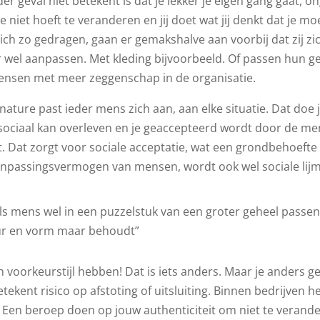
der geval niet betekent is dat je lekker je eigen gang gaat, 
 je niet hoeft te veranderen en jij doet wat jij denkt dat je m
ich zo gedragen, gaan er gemakshalve aan voorbij dat zij z
r wel aanpassen. Met kleding bijvoorbeeld. Of passen hun g
nsen met meer zeggenschap in de organisatie.
nature past ieder mens zich aan, aan elke situatie. Dat doe
sociaal kan overleven en je geaccepteerd wordt door de me
ft. Dat zorgt voor sociale acceptatie, wat een grondbehoefte 
npassingsvermogen van mensen, wordt ook wel sociale li
als mens wel in een puzzelstuk van een groter geheel passen, 
ur en vorm maar behoudt”
n voorkeurstijl hebben! Dat is iets anders. Maar je anders g
tekent risico op afstoting of uitsluiting. Binnen bedrijven 
. Een beroep doen op jouw authenticiteit om niet te verande