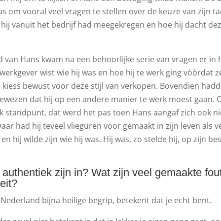
as om vooral veel vragen te stellen over de keuze van zijn ta
 hij vanuit het bedrijf had meegekregen en hoe hij dacht de
 van Hans kwam na een behoorlijke serie van vragen er in 
 werkgever wist wie hij was en hoe hij te werk ging vòòrdat
kiess bewust voor deze stijl van verkopen. Bovendien had
gewezen dat hij op een andere manier te werk moest gaan. Op
k standpunt, dat werd het pas toen Hans aangaf zich ook nie
ar had hij teveel vlieguren voor gemaakt in zijn leven als v
n hij wilde zijn wie hij was. Hij was, zo stelde hij, op zijn b
authentiek zijn in? Wat zijn veel gemaakte fou
eit?
n Nederland bijna heilige begrip, betekent dat je echt bent.