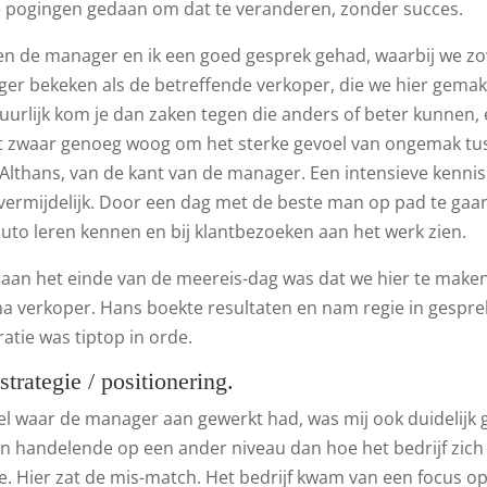
e pogingen gedaan om dat te veranderen, zonder succes.
n de manager en ik een goed gesprek gehad, waarbij we zo
er bekeken als de betreffende verkoper, die we hier gema
urlijk kom je dan zaken tegen die anders of beter kunnen, e
at zwaar genoeg woog om het sterke gevoel van ongemak tu
. Althans, van de kant van de manager. Een intensieve kenn
ermijdelijk. Door een dag met de beste man op pad te gaa
auto leren kennen en bij klantbezoeken aan het werk zien.
 aan het einde van de meereis-dag was dat we hier te mak
a verkoper. Hans boekte resultaten en nam regie in gesprek
ratie was tiptop in orde.
strategie / positionering.
l waar de manager aan gewerkt had, was mij ook duidelijk
n handelende op een ander niveau dan hoe het bedrijf zich
e. Hier zat de mis-match. Het bedrijf kwam van een focus o