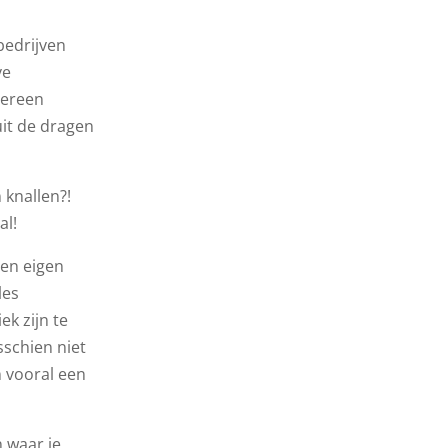
bedrijven
ve
dereen
uit de dragen
 knallen?!
al!
een eigen
les
k zijn te
sschien niet
 vooral een
n waar je