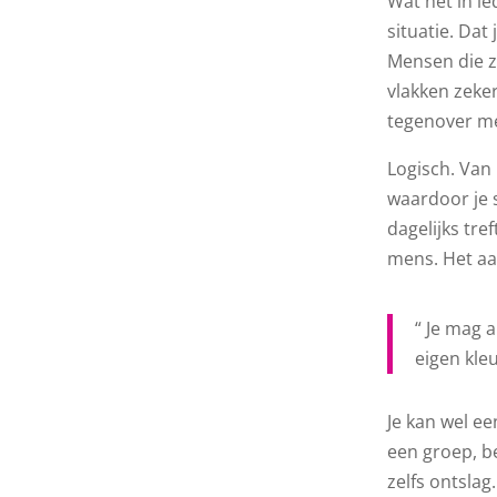
Wat het in ie
situatie. Dat
Mensen die z
vlakken zeke
tegenover me
Logisch. Van 
waardoor je 
dagelijks tre
mens. Het aa
“ Je mag 
eigen kle
Je kan wel ee
een groep, be
zelfs ontslag