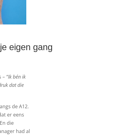
 je eigen gang
s –
“Ik bén ik
druk dat die
langs de A12.
dat er eens
En die
manager had al