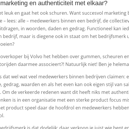
arketing en authenticiteit met elkaar?
et leuk en gaat het ook schuren. Want succesvol marketing 
le – lees: alle – medewerkers binnen een bedrijf, de collectie
tdragen, in woorden, daden en gedrag. Functioneel kan ie
 bedrijf, maar is diegene ook in staat om het bedrijfsmerk 
roeien?
utoverkoper bij Volvo het hebben over gummen, scheuren en
orijden daarmee associeert?! Natuurlijk niet! Ben je helema
s dat wel wat veel medewerkers binnen bedrijven claimen: 
, gedrag, waarden en als het even kan ook eigen stijl van sa
 Om de verkeerde redenen want dit heeft niks met authentie
nken is in een organisatie met een sterke product focus mi
 het product speel daar de hoofdrol en medewerkers hebben
ol.
edrijfsmerk is dat dodelijk: daar verkoop je juist wie bent e