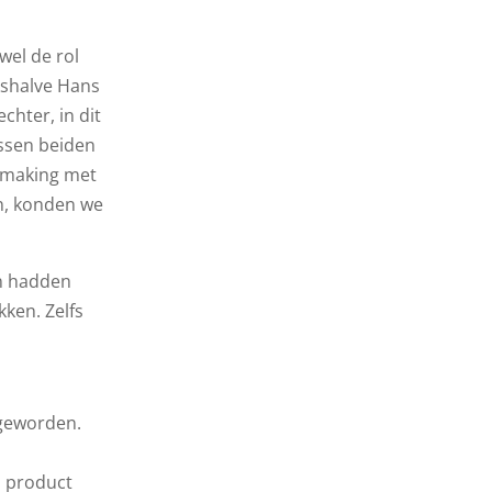
wel de rol
kshalve Hans
chter, in dit
ssen beiden
ismaking met
n, konden we
en hadden
ken. Zelfs
 geworden.
p product