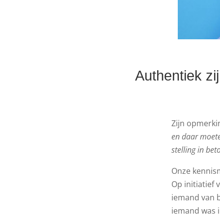
Authentiek zi
Zijn opmerki
en daar moet
stelling in be
Onze kennism
Op initiatief
iemand van b
iemand was ik