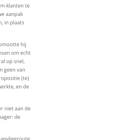
om klanten te
uwe aanpak
, in plaats
romootte hij
ansen om echt
al op snel,
in geen van
opositie (te)
werkte, en de
er niet aan de
nager: de
aanvliegroute