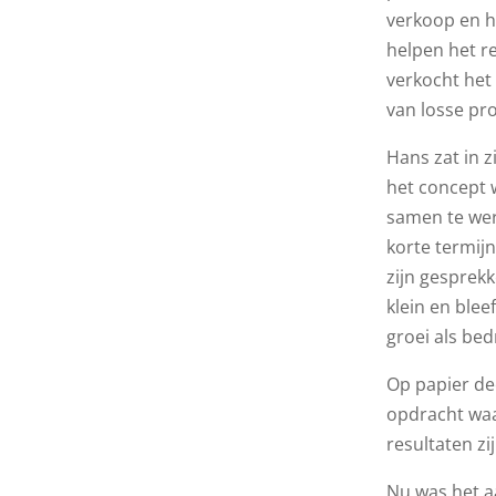
verkoop en h
helpen het r
verkocht het
van losse pr
Hans zat in z
het concept 
samen te wer
korte termij
zijn gesprekk
klein en blee
groei als bed
Op papier dee
opdracht waa
resultaten zi
Nu was het a