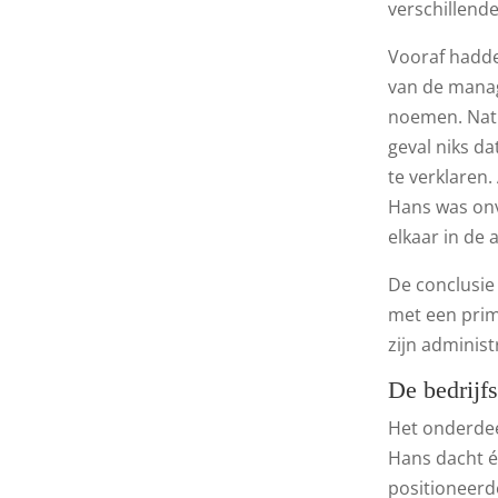
verschillend
Vooraf hadde
van de manag
noemen. Natu
geval niks d
te verklaren
Hans was onv
elkaar in de 
De conclusie
met een prim
zijn administ
De bedrijfs
Het onderdee
Hans dacht é
positioneerd